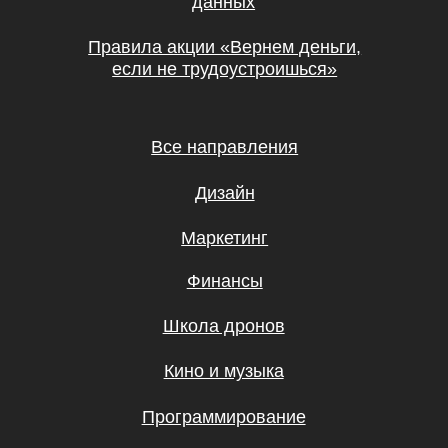
Кино и музыка
Программирование
Аналитика
Управление
Игры
Хобби и увлечения
Маркетплейсы
Психология
Другое
ООО «UBRAINS», ИНН 308432936
Республика Узбекистан, г. Ташкент,
Мирзо-Улугбекский район, Проспект
Мустакиллик 65, 1 этаж
Регистрационный номер 982705