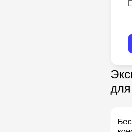
Экс
для
Бес
кон