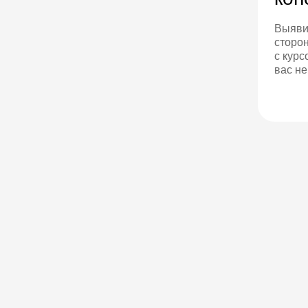
Выяви
сторо
с курс
вас н