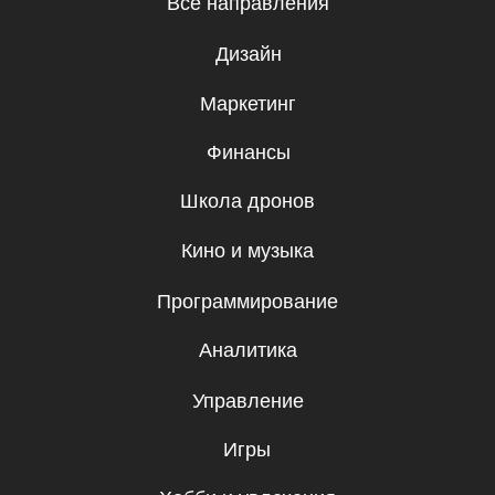
Мирзо-Улугбекский район, Проспект
Мустакиллик 65, 1 этаж
Регистрационный номер 982705
Бесплатные мини-курсы, гайды
и скидки на обучение с наставником! Всё
это тут — подписывайся!
Подписаться
Я даю согласие на
обработку
персональных данных.