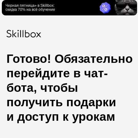
Черная пятница» в Skillbox:
скидка 70% на всё обучение
Готово! Обязательно
перейдите в чат-
бота, чтобы
получить подарки
и доступ к урокам
Бесплатные мини-курсы, гайды и скидки на обучение
с наставником! Всё это тут —
Чат-бот буткемпа
подписывайся!
Все материалы буткемпа только
в Telegram. Нажмите, чтобы начать
Бесплатные мини-курсы, гайды и скидки на
обучение с наставником!
обучение