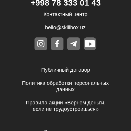
Маркетинг
Финансы
Школа дронов
Кино и музыка
Программирование
Аналитика
Управление
Игры
Хобби и увлечения
Маркетплейсы
Психология
Другое
ООО «UBRAINS», ИНН 308432936
Республика Узбекистан, г. Ташкент,