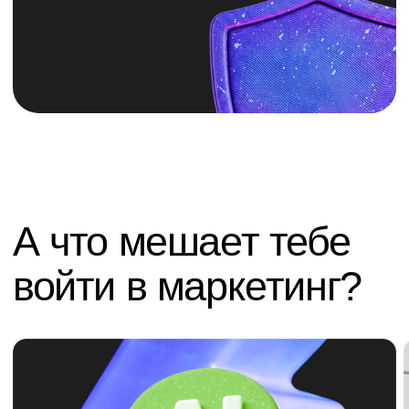
Боюсь, что нейросети заменят
Не найду работу пос
маркетологов, и направление скоро станет
ни с чем
неактуальным
Маркетинг — одна и
начинать с небольш
Нейросети не заменяют маркетологов,
стажировок или фр
а становятся их инструментом — и именно
наращивать опыт. 
поэтому мы добавили их в программы
ты не оказываешься
курсов. Маркетинг — это анализ аудитории,
появляются новые 
разработка стратегии, понимание
можно применять н
потребностей клиентов, тестирование
и монетизировать 
гипотез, работа с продуктом и принятие
А мы поможем выйт
бизнес-решений. Нейросеть помогает
работу или проекты
быстрее выполнить часть задач,
Во время обучения
но она не способна самостоятельно
портфолио, порабо
определить цели бизнеса, выстроить
от заказчиков и п
маркетинговую стратегию и нести
карьерного центра:
ответственность за результат. Сейчас
собеседований.
работодатели все чаще ищут
специалистов, которые умеют
использовать нейросети в своей работе.
То есть востребованными становятся
не те маркетологи, которые игнорируют
новые технологии, а те, кто умеет