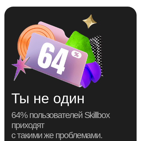
Бесплатная консультация
“А если не найду
работу после курса?”
“Вдруг обучение
мне не подойдет…”
“Не справлюсь с
практикой”
“Опять брошу
на середине”