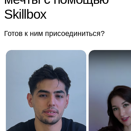
Аналитика
Управление
Игры
Хобби и увлечения
Маркетплейсы
Психология
Другое
ООО «UBRAINS», ИНН 308432936
Республика Узбекистан, г. Ташкент,
Мирзо-Улугбекский район, Проспект
Мустакиллик 65, 1 этаж
Регистрационный номер 982705