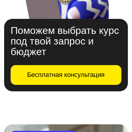
Не учим
«для галочки»,
а помогаем прийти
к результату
и получить оффер
С нуля
Онлайн и в у
темпе
Программы построены
от простого к сложному,
Не нужно бросать ра
чтобы даже новичок постепенно
или менять привычны
освоил профессию и начал
Учись из любой точк
применять навыки на практике
тогда, когда удобно т
уже во время обучения