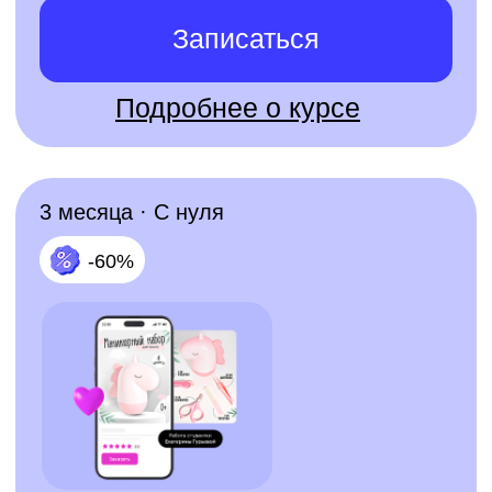
Поможем выбрать
профессию
на бесплатной
консультации
Заполни короткую форму и получи
бесплатную профориентацию
от эксперта Skillbox
✅ подберем подходящее
направление под твои цели,
интересы и текущий опыт
✅ расскажем, как проходит
обучение и сколько времени
понадобится для старта
✅ подберем комфортный
формат и рассчитаем
ежемесячный платеж под твой
бюджет
🎁 А после регистрации на курс