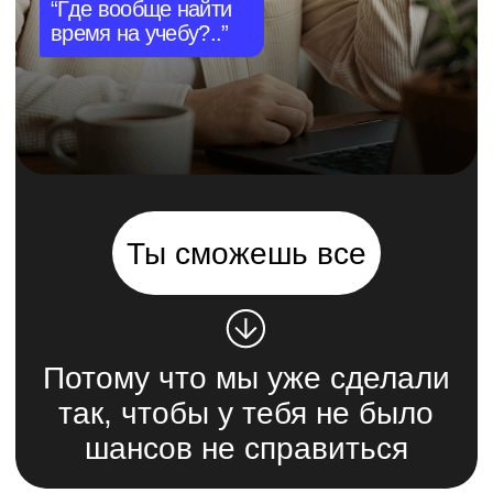
Профессия Интернет-
маркетолог
000 BYN/мес
Записаться
Подробнее о курсе
8 месяцев · С нуля
-60%