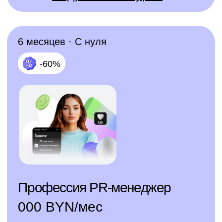
Даю согласие на обработку персональных
данных, в том числе с целью получения
информации о новых продуктах, демо
доступах, скидках, персонализированных
предложениях, акциях и полезных
вебинарах
на следующих условиях
Ознакомиться с условиями
публичного
договора
Бесплатные мини-курсы, гайды и скидки
на обучение
Отправить
с наставником! Всё это тут —
подписывайся!
Общее образование
+998 78 333 01 43
Контактный центр
hello@skillbox.uz