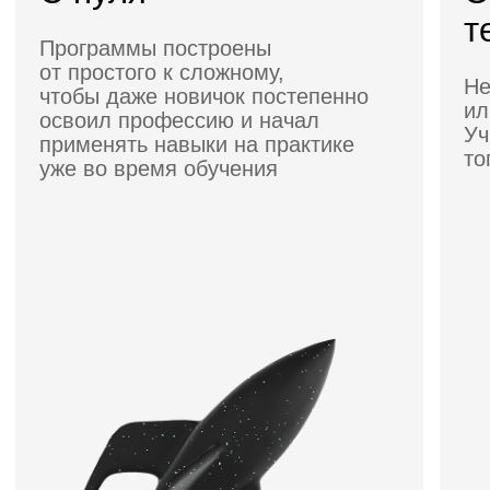
000 BYN/мес
Записаться
Подробнее о курсе
3 месяца · С нуля
-60%
Профессия Дизайнер
инфографики
на маркетплейсах