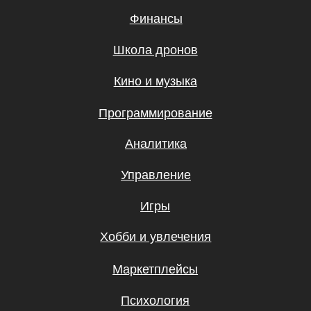
ООО «UBRAINS», ИНН 308432936
Республика Узбекистан, г. Ташкент,
Мирзо-Улугбекский район, Проспект
Мустакиллик 65, 1 этаж
Регистрационный номер 982705
Бесплатные мини-курсы, гайды
и скидки на обучение с наставником! Всё
это тут — подписывайся!
Подписаться