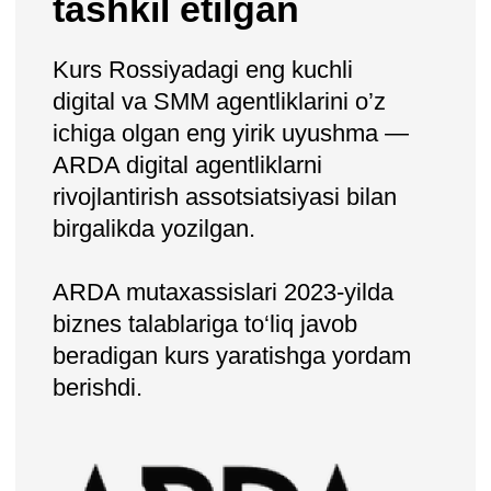
auditoriya bilan bir tilda muloqot qilishingiz
va qiziqarli aktsiya va tanlovlar
o’tkazishingiz mumkin bo’ladi.
Bloggerlar bilan hamkorlik qilish
Integratsiya uchun texnik xususiyatlarni
yozishni, mos inflyuenserlarni osongina
topish va hamkorlik bo’yicha muzokaralar
olib borishni o’rganasiz.