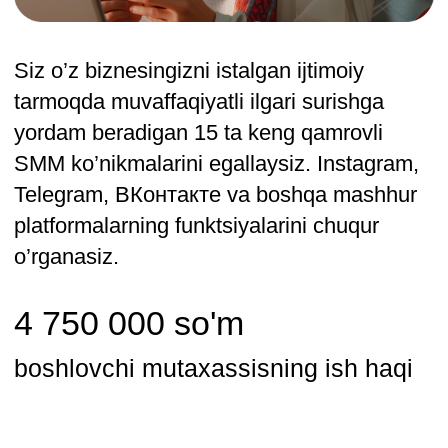
Masofadan pul ishlashni boshlash
Oilaviy faoliyat va sayohat bilan
birlashtirish oson bo’lgan kasbni egallang.
Siz frilanser bo’lishingiz va ofisga
bog’lanmasdan qulay vaqtda ishlashingiz
mumkin.