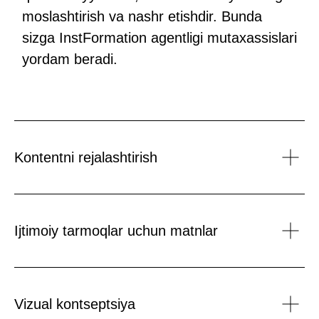
Kuratorlar sizning ishlaringizga sharhlar
berib, ularni yaxshilashga yordam beradi.
Bular sohada 5 yildan ortiq tajribaga ega
mutaxassislar bo‘lib, ular uslubiy
tayyorgarlikdan o‘tgan — murakkab
narsalarni qanday tushuntirishni biladilar
va o’sishga ilhomlantiradilar.
Kontentni rejalashtirish
Ijtimoiy tarmoqlar uchun matnlar
Записаться и начать
Vizual kontseptsiya