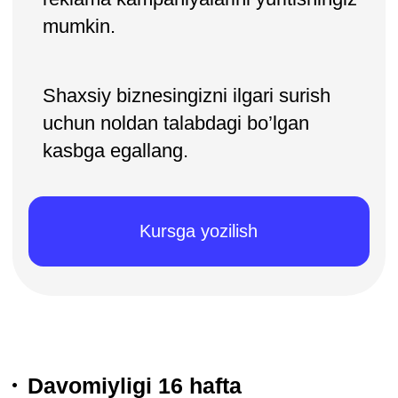
Davomiyligi 16 hafta
va yangilanishlarga cheksiz kirish
Ko'nikmalarni mustahkamlash
uchun 30+ interaktiv trenajorlar
14 ta topshiriq
ko'nikmalarini mashq qilish va
portfolioda loyiha uchun
Birinchi to'lovni kechiktirish
1 oyga
SMM-dagi ishingizni
soddalashtiradigan 40+ shablon
va foydali materiallar