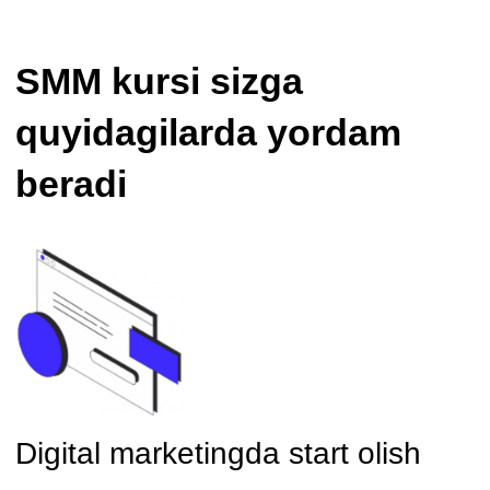
O’z biznesingizni ijtimoiy
tarmoqlarda ilgari surish
Mutaxassis xizmatlaridan tejaysiz va
o’zingizning reklamangizni amalga oshirish
imkoniyatiga ega bo’lasiz. Siz
kompaniyaning ijtimoiy tarmoqlarini sizdan
sotib olishni xohlashlari uchun qanday
boshqarishni tushunasiz.
Kurs ARDA bilan
birgalikda 2023 yilda
tashkil etilgan
Kurs Rossiyadagi eng kuchli