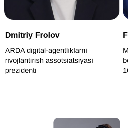
Ma’lumotli, yetarlicha nazariya, menga
qo’shimcha materiallar — maqolalar va
qisqa ma’ruza matnlari borligi yoqadi.
Amaliyot haqiqatdan ajralgan emas.
Kurator Viktoriya Andrianovaga alohida
rahmat: har doim hamma narsa to’g'ri
bo’lsa ham, amaliyot bo’yicha juda
batafsil sharhlar. O’qish uchun ko’plab
qo’shimcha materiallar. O’z ishini
vijdonan va mas’uliyat bilan
bajaradigan zo’r ekspert.
Yuriy Ivanov
Kurs
«SMM mutaxassisi
noldan»
Kurs nafaqat SMM bo’yicha bilimlar