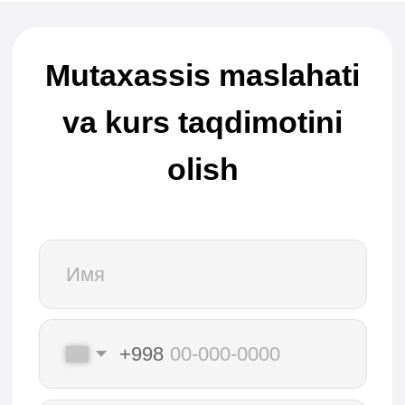
aynan bu yerdagi modullarning
mavzulari menga yoqdi. Avvaliga
tushunarsiz narsalar ko’p edi,
lekin asta-sekin o’zimni dadilroq
his qila boshladim. Kurs
spikerlariga fikr-mulohazalaringiz
uchun katta rahmat. Amaliy
topshiriqlar ko’p vaqt talab qildi,
lekin ular mavzularni yaxshiroq
tushunishga yordam berdilar.
Menga ko’mak korsatuvchi
tekshiruvchi ekspert bilan ishlash
juda yoqimli edi — Viktoriya
mening ishimni har doim
sinchkovlik bilan tahlil qildi va
sharhlardi.