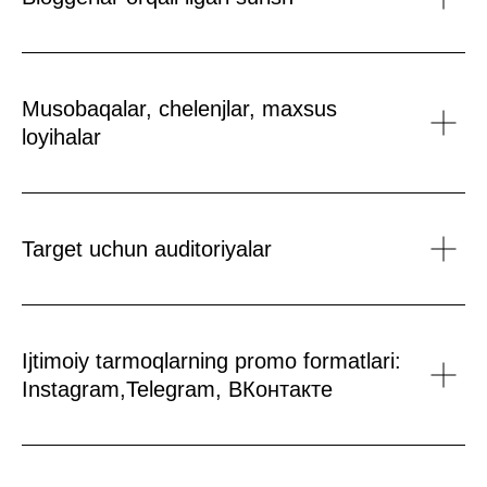
Siz chatda savollar berishingiz va
treningni tugatganingizdan keyin ham
dastur yangilanishlarini tomosha
qilishingiz mumkin bo’ladi
Musobaqalar, chelenjlar, maxsus
loyihalar
Ishtirokchilarning
fikr-mulohazalari
Target uchun auditoriyalar
Oksana Kazantseva
Ijtimoiy tarmoqlarning promo formatlari:
Kurs
«SMM mutaxassisi
noldan»
Instagram,Telegram, ВКонтакте
Turli saytlarda men ushbu
mutaxassislikka qiziqdim, lekin