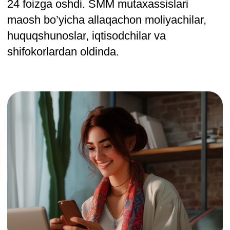
SMM kursi sizga
quyidagilarda yordam
beradi
Digital marketingda start olish
SMM bilan tanishing va digital marketingni
muvaffaqiyatli boshlash uchun butun bazani
noldan boshlab o’zlashtiring. Birinchi
mijozlaringizni topishga yordam beradigan
portfolioni to’plang.