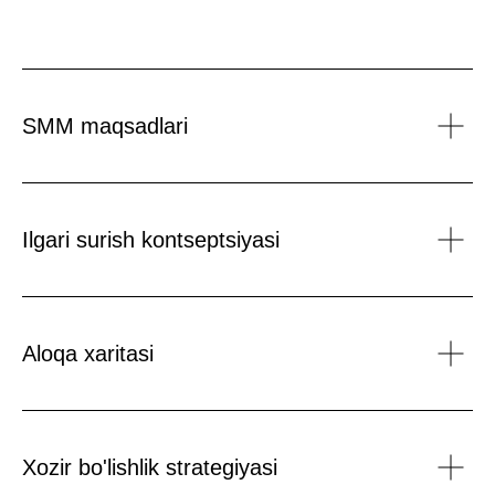
mutaxassislari
SMM maqsadlari
Ilgari surish kontseptsiyasi
Aloqa xaritasi
Dmitriy Frolov
Fyodor Jukov
Xozir bo'lishlik strategiyasi
ARDA digital-agentliklarni
Marketing va SMM