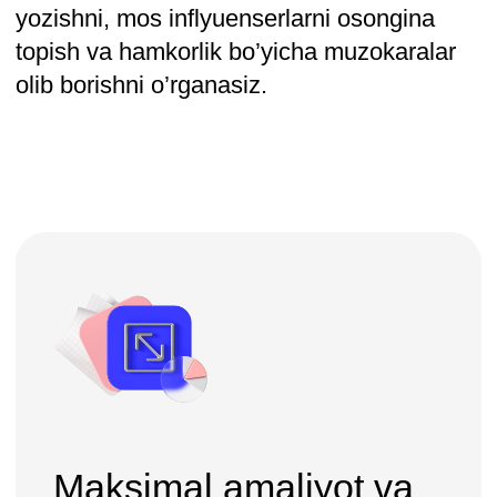
Ilgari surish ~ 1,5 oy