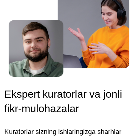
bilan foydali bo’ldi. Platformadagi
mashg’ulotingiz davomida sizdan
so’raladi: «Nima bu? Nega bunday
qilyapsan?» Asta-sekin siz o’zingizdan
bu haqda so’rash va dizayn fikrlashni
rivojlantirish odatini rivojlantirasiz.
Natijada, men tom ma’noda bir nechta
modullarni tugatdim va agentlik qurishni
boshladim.
Aleksandra Chistyakova
Kurs
«SMM mutaxassisi noldan»
Materiallar qiziqarli, misollar, hazillar,
memlar bilan. Kurs davomida olingan
bilimlar sizning blogingizni ijtimoiy
tarmoqlarda ilgari surish uchun foydali