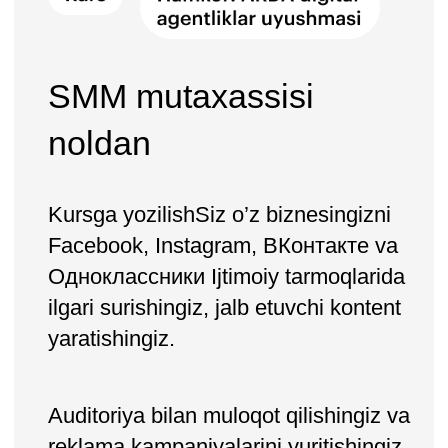
Kursga yozilishSiz o’z biznesingizni
Facebook, Instagram, ВКонтакте va
Одноклассники Ijtimoiy tarmoqlarida
ilgari surishingiz, jalb etuvchi kontent
yaratishingiz.
Auditoriya bilan muloqot qilishingiz va
reklama kampaniyalarini yuritishingiz
mumkin.
Shaxsiy biznesingizni ilgari surish
uchun noldan talabdagi bo’lgan
kasbga egallang.
Kursga yozilish