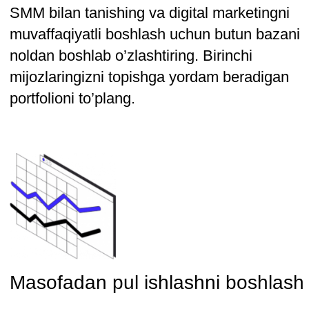
digital va SMM agentliklarini o’z
ichiga olgan eng yirik uyushma —
ARDA digital agentliklarni
rivojlantirish assotsiatsiyasi bilan
birgalikda yozilgan.
ARDA mutaxassislari 2023-yilda
biznes talablariga to‘liq javob
beradigan kurs yaratishga yordam
berishdi.
Siz nimani o'rganasiz