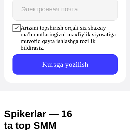
6 ta sharhni ko'rish
6 ta sharh
Oksana Kazantseva
Kurs
«SMM mutaxassisi
noldan»
Turli saytlarda men ushbu
mutaxassislikka qiziqdim, lekin aynan
bu yerdagi modullarning mavzulari
menga yoqdi. Avvaliga tushunarsiz