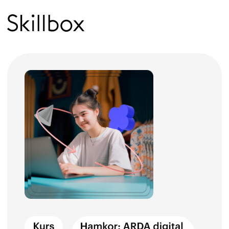
SMM mutaxassisi
noldan