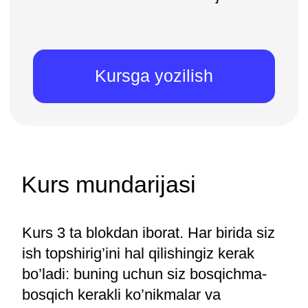
Mutaxassis maslahati
va kurs taqdimotini
olish