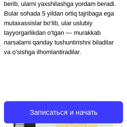
bo’ldi. Men o’zim 15 mingga yaqin
obunachi oldim. Keyin bloggerlardan
reklama sotib olishni boshladim, lekin
tez orada bu qimmat ekanligini
angladim. Endi men qanday qilib
to’g'ri reklama kreativlarini tanlashni
va maqsadli reklamani o’rnatishni
bilaman va hatto targetingni amalda
sinab ko’rishga muvaffaq bo’ldim.
Aleksandra Korobova
Kurs
«SMM mutaxassisi
noldan»
Kurs meni Target bilan tanishtirdi, men
myTarget xizmatini o’rgandim va uning
yordami bilan Odnoklassniki-da