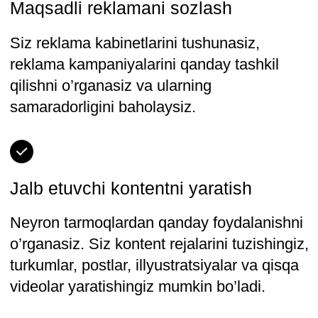
Ushbu blokda siz biznes akkaunti uchun
SMM strategiyasini ishlab chiqishni
o'rganasiz - ijtimoiy tarmoqlarda ilgari
surish uchun fundament. Siz Cocos Group
mutaxassislari bilan birgalikda strategiya
yaratishni tushunib olasiz.