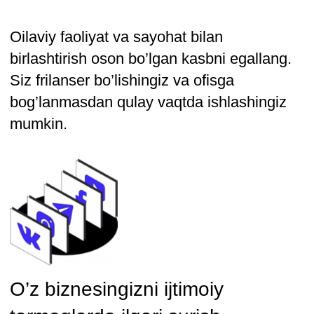
SMM kontseptsiyasini yaratish
Tomoshabinlar didi va brend maqsadlarini
qanday tushunishni bilib olasiz. Bunga
asoslanib, siz nishonga aniq tegadigan
akkauntlarni yaratishingiz mumkin.
Ilgari surish uchun
maydonchalarni tanlash
Instagram, Telegram, ВКонтакте va
boshqa maydonchalar bilan tanishasiz.
Biznesingiz uchun platformalarni
tanlashni o’rganasiz.