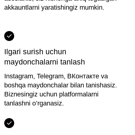
Kursga yozilish
Kurs mundarijasi
Kurs 3 ta blokdan iborat. Har birida siz
ish topshirig’ini hal qilishingiz kerak
bo’ladi: buning uchun siz bosqichma-
bosqich kerakli ko’nikmalar va
vositalarni o’zlashtirasiz va ularni
ishingizda qo’llaysiz.
oylik o'qish
4
SMM da start ~ 1,5 oy