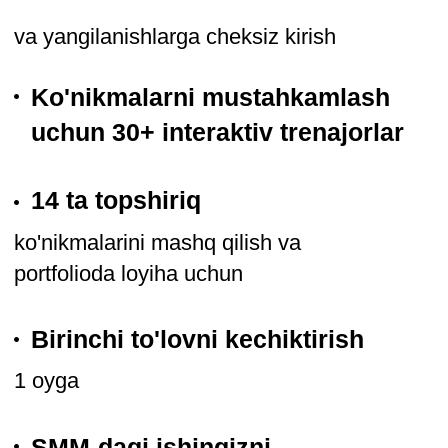
Bozorda mutaxassislar
tanqisligi mavjud
SMM mutaxassislari bozorda keskin
tanqislikda: 2023 yilda faol rezyumelardan
ko’ra bo’sh ish o’rinlari ko’proq edi. Shu
munosabat bilan ish beruvchilar ish haqini
oshirishni boshladilar — yil davomida ular
24 foizga oshdi. SMM mutaxassislari
maosh bo’yicha allaqachon moliyachilar,
huquqshunoslar, iqtisodchilar va
shifokorlardan oldinda.