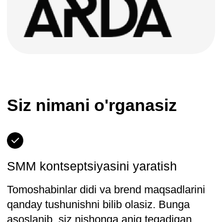
Maksimal amaliyot va
real misollar
Portfolioda 3 ta kompleks loyiha
va o’z biznesingizni yuritish
imkoniyati.
21 ta modul va turli bo’shliqlardan
300+ namunalar
SMM-dagi ishingizni
soddalashtiradigan 40+ shablon
va foydali materiallar
Ko’nikmalarni mustahkamlash
uchun 30+ interaktiv trenajorlar