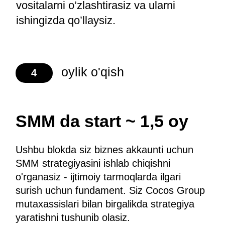
+998
Arizani topshirish orqali siz shaxsiy
ma'lumotlaringizni maxfiylik siyosatiga
muvofiq qayta ishlashga rozilik
bildirasiz.
Kursga yozilish
Spikerlar — 16
ta top SMM