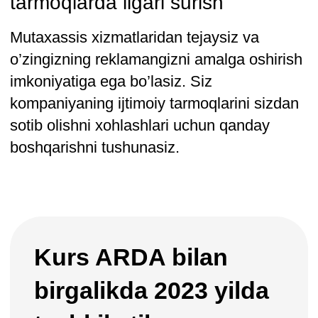
Maqsadli reklamani sozlash
Siz reklama kabinetlarini tushunasiz,
reklama kampaniyalarini qanday tashkil
qilishni o’rganasiz va ularning
samaradorligini baholaysiz.
Jalb etuvchi kontentni yaratish
Neyron tarmoqlardan qanday foydalanishni
o’rganasiz. Siz kontent rejalarini tuzishingiz,
turkumlar, postlar, illyustratsiyalar va qisqa
videolar yaratishingiz mumkin bo’ladi.
Auditoriya bilan ishlash
Siz faol hamjamiyatlarni yaratishingiz,