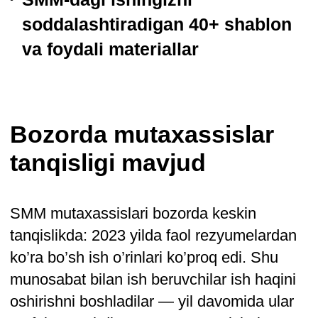
Siz o’z biznesingizni istalgan ijtimoiy
tarmoqda muvaffaqiyatli ilgari surishga
yordam beradigan 15 ta keng qamrovli
SMM ko’nikmalarini egallaysiz. Instagram,
Telegram, ВКонтакте va boshqa mashhur
platformalarning funktsiyalarini chuqur
o’rganasiz.
4 750 000 so'm
boshlovchi mutaxassisning ish haqi