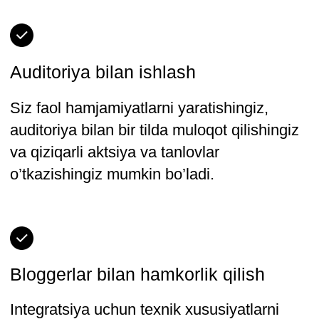
Kontent yaratish va
neyron tarmoqlar bilan
ishlash ~ 1,5 oy
Ushbu blok uchun sizning vazifangiz ijtimoiy
tarmoqlaringiz uchun kontentning birinchi
qismini tayyorlash, ularni turli maydonlarga
moslashtirish va nashr etishdir. Bunda
sizga InstFormation agentligi mutaxassislari
yordam beradi.