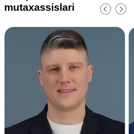
narsalar ko’p edi, lekin asta-sekin
o’zimni dadilroq his qila boshladim.
Kurs spikerlariga fikr-
mulohazalaringiz uchun katta rahmat.
Amaliy topshiriqlar ko’p vaqt talab
qildi, lekin ular mavzularni yaxshiroq
tushunishga yordam berdilar. Menga
ko’mak korsatuvchi tekshiruvchi
ekspert bilan ishlash juda yoqimli edi
— Viktoriya mening ishimni har doim
sinchkovlik bilan tahlil qildi va
sharhlardi.
Elizaveta Vinnikova
Kurs
«SMM mutaxassisi
noldan»