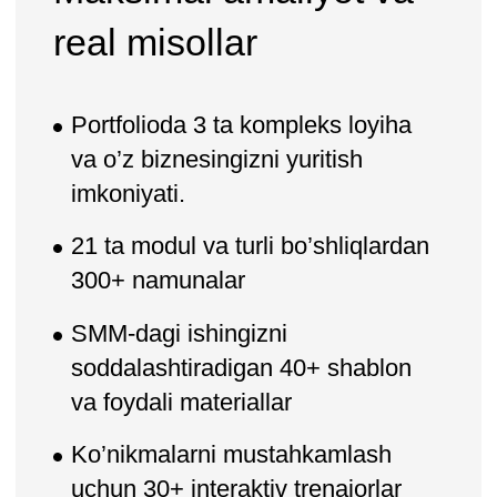
Ushbu blokda siz ijtimoiy
tarmoqlar orqali ilgari surish
rejasini tuzasiz va uni amalga
oshirishni boshlaysiz. Bunda
sizga Demis va I-Media
agentliklari mutaxassislari yordam
beradi.