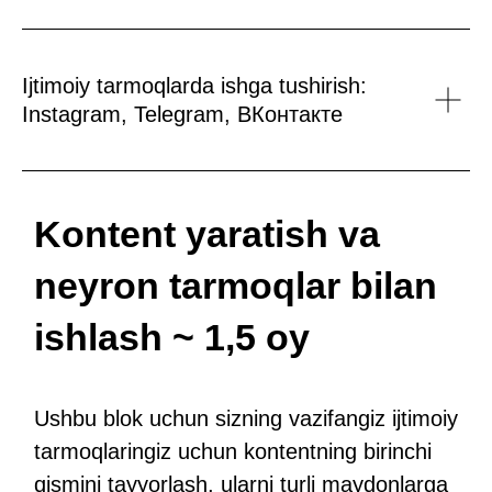
rivojlantirish assotsiatsiyasi
boshlig’i. SMMda 9
prezidenti
100 dan ortiq loyi
Ijtimoiy tarmoqlarda ishga tushirish:
Instagram, Telegram, ВКонтакте
Ekspert kuratorlar va jonli
fikr-mulohazalar