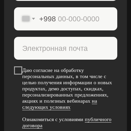
Бесплатные мини-курсы, гайды и скидки на
обучение с наставником!
Даю согласие на обработку
Всё это тут — подписывайся!
персональных данных, в том числе с
целью получения информации о новых
продуктах, демо доступах, скидках,
персонализированных предложениях,
Бесплатные мини-курсы, гайды
акциях и полезных вебинарах
на
и скидки на обучение
следующих условиях
с наставником! Всё это тут — подписывайся!
Ознакомиться с условиями
публичного
договора
Отправить
Бесплатные мини-курсы, гайды и скидки
на обучение
с наставником! Всё это тут —
подписывайся!
Общее образование