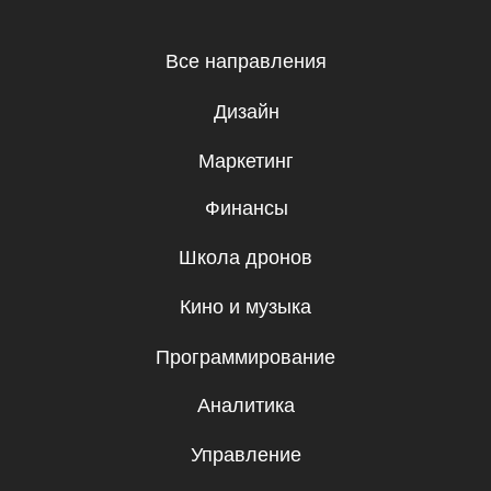
ООО «UBRAINS», ИНН 308432936
Республика Узбекистан, г. Ташкент,
Мирзо-Улугбекский район, Проспект
Мустакиллик 65, 1 этаж
Регистрационный номер 982705
Бесплатные мини-курсы, гайды
и скидки на обучение с наставником! Всё
это тут — подписывайся!
Подписаться