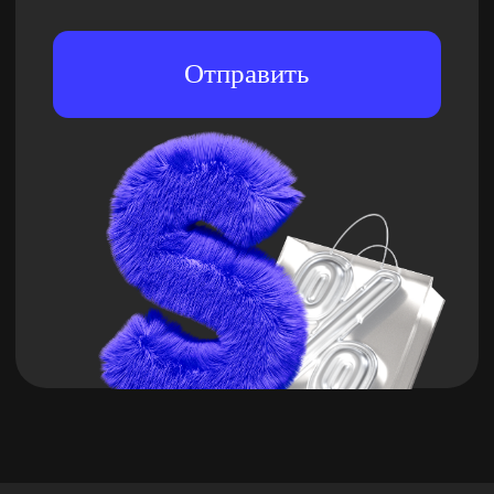
+998 78 333 01 43
Контактный центр
hello@skillbox.uz
Публичный договор
Политика обработки персональных
данных
Правила акции «Вернем деньги,
если не трудоустроишься»
Все направления