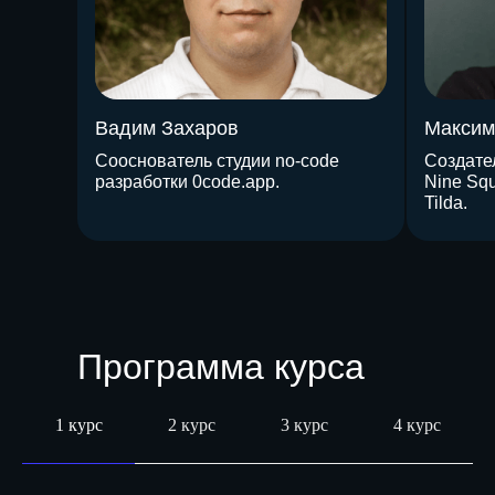
с наставником! Всё это тут — подписывайся!
Вадим Захаров
Максим
Сооснователь студии no-code
Создател
разработки 0code.app.
Nine Squ
Tilda.
Бесплатные вебинары, гайды и скидки
на обучение
с наставником! Всё это тут —
подписывайся!
Общее образование
Программа курса
1 курс
2 курс
3 курс
4 курс
+998 71 205 80 60
Контактный центр