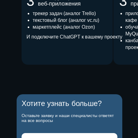
3
3
веб-приложения
пр
трекер задач (аналог Trello)
прил
текстовый блог (аналог vc.ru)
кафе
маркетплейс (аналог Ozon)
обуч
MyQu
И подключите ChatGPT к вашему проекту
канба
прое
Хотите узнать больше?
Оставьте заявку и наши специалисты ответят
на все вопросы