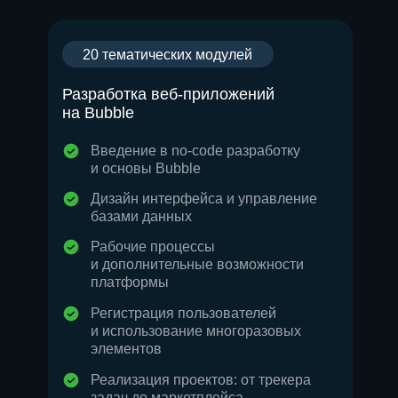
hello@skillbox.uz
1 курс
20 тематических модулей
Разработка веб-приложений
на Bubble
Публичный договор
Политика обработки персональных
Введение в no-code разработку
данных
и основы Bubble
Условия акции
Дизайн интерфейса и управление
Все направления
базами данных
Дизайн
Рабочие процессы
Маркетинг
и дополнительные возможности
платформы
Финансы
Регистрация пользователей
Школа дронов
и использование многоразовых
Кино и музыка
элементов
Программирование
Реализация проектов: от трекера
задач до маркетплейса