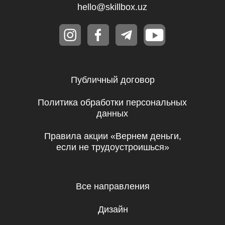
Республика Узбекистан, г. Ташкент,
Мирзо-Улугбекский район, Проспект
Мустакиллик 65, 1 этаж
Регистрационный номер 982705
Бесплатные мини-курсы, гайды
и скидки на обучение с наставником! Всё
это тут — подписывайся!
Подписаться
Я даю согласие на
обработку