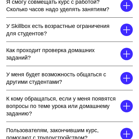
Я смогу совмещать курс с работой?
Сколько часов надо уделять занятиям?
У Skillbox есть возрастные ограничения
для студентов?
Как проходит проверка домашних
заданий?
У меня будет возможность общаться с
другими студентами?
К кому обращаться, если у меня появятся
вопросы по теме урока или домашнему
Бесплатные мини-курсы, гайды и скидки на обучение
заданию?
с наставником! Всё это тут —
подписывайся!
Пользователям, закончившим курс,
Бесплатные мини-курсы, гайды и скидки на
помогают с трудоустройством?