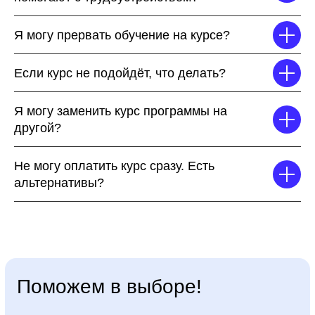
обучение с наставником!
Всё это тут — подписывайся!
Я могу прервать обучение на курсе?
Бесплатные мини-курсы, гайды
и скидки на обучение
Если курс не подойдёт, что делать?
с наставником! Всё это тут — подписывайся!
Я могу заменить курс программы на
другой?
Не могу оплатить курс сразу. Есть
альтернативы?
Бесплатные мини-курсы, гайды и скидки
на обучение
с наставником! Всё это тут —
подписывайся!
Поможем в выборе!
Общее образование