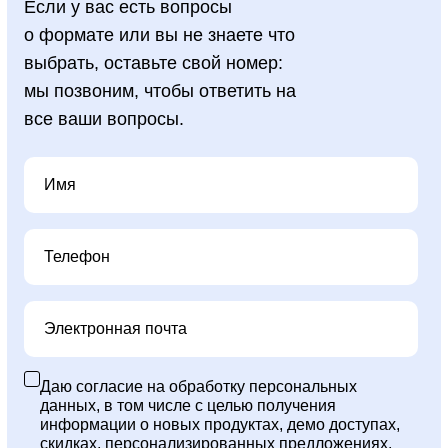
Если у вас есть вопросы
о формате или вы не знаете что
выбрать, оставьте свой номер:
+998 78 333 01 43
мы позвоним, чтобы ответить на
Контактный центр
все ваши вопросы.
hello@skillbox.uz
Публичный договор
Политика обработки персональных
данных
Правила акции «Вернем деньги,
если не трудоустроишься»
Даю согласие на обработку персональных
Все направления
данных, в том числе с целью получения
информации о новых продуктах, демо доступах,
Дизайн
скидках, персонализированных предложениях,