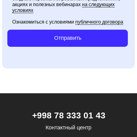
Маркетинг
акциях и полезных вебинарах
на следующих
условиях
Финансы
Ознакомиться с условиями
публичного договора
Школа дронов
Кино и музыка
Отправить
Программирование
Аналитика
Управление
Игры
Хобби и увлечения
Маркетплейсы
Психология
Другое
ООО «UBRAINS», ИНН 308432936