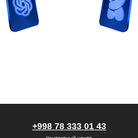
с наставником! Всё это тут —
подписывайся!
Общее образование
+998 78 333 01 43
Контактный центр
hello@skillbox.uz
Публичный договор
Политика обработки персональных
данных
Правила акции «Вернем деньги,
если не трудоустроишься»