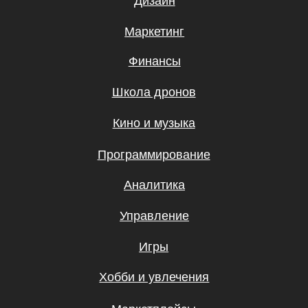
Другое
ООО «UBRAINS», ИНН 308432936
Республика Узбекистан, г. Ташкент,
Мирзо-Улугбекский район, Проспект
Мустакиллик 65, 1 этаж
Регистрационный номер 982705
Бесплатные мини-курсы, гайды
и скидки на обучение с наставником! Всё
это тут — подписывайся!