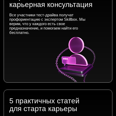
Общее образование
Получить бесплатно
+998 78 333 01 43
Контактный центр
hello@skillbox.uz
Публичный договор
Политика обработки персональных
данных
Правила акции «Вернем деньги,
если не трудоустроишься»
Все направления