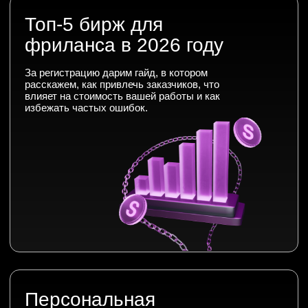
верим, что у каждого есть свое
предназначение, и помогаем найти его
бесплатно.
Бесплатные мини-курсы, гайды и скидки на
обучение с наставником!
Всё это тут — подписывайся!
Бесплатные мини-курсы, гайды
и скидки на обучение
с наставником! Всё это тут — подписывайся!
5 практичных статей
для старта карьеры
Вы получите чек-листы с креативными
идеями, инструкциями по Figma и Illustrator,
советами, как успешно пройти
собеседование, и не только.
Бесплатные мини-курсы, гайды и скидки
на обучение
с наставником! Всё это тут —
подписывайся!