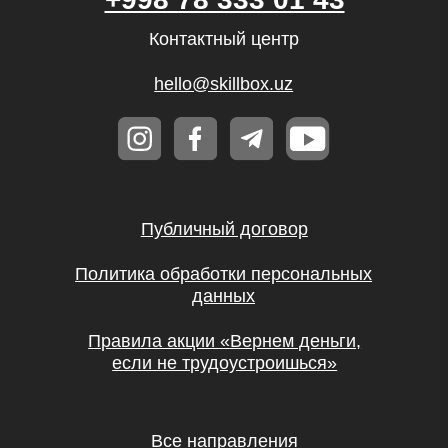
ООО «UBRAINS», ИНН 308432936
Республика Узбекистан, г. Ташкент,
Мирзо-Улугбекский район, Проспект
Мустакиллик 65, 1 этаж
Регистрационный номер 982705
Бесплатные мини-курсы, гайды
и скидки на обучение с наставником! Всё
это тут — подписывайся!