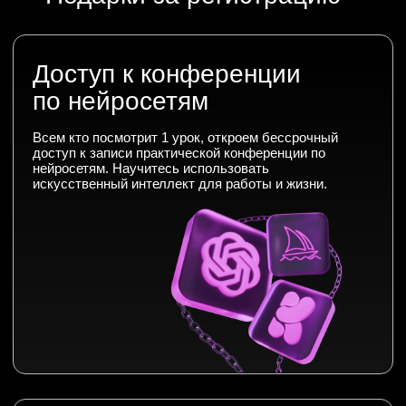
Топ-5 бирж для
фриланса в 2026 году
За регистрацию дарим гайд, в котором
расскажем, как привлечь заказчиков, что
влияет на стоимость вашей работы и как
избежать частых ошибок.
Персональная
карьерная консультация
Бесплатные мини-курсы, гайды и скидки на обучение
с наставником! Всё это тут —
Все участники тест-драйва получат
подписывайся!
профориентацию с экспертом Skillbox. Мы