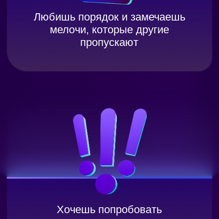
Политика обработки персональных
данных
Правила акции «Вернем деньги,
если не трудоустроишься»
Все направления
Дизайн
Маркетинг
Финансы
Школа дронов
Кино и музыка
Программирование
Аналитика
Управление
Игры