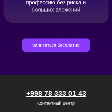
Хобби и увлечения
Маркетплейсы
Психология
Другое
ООО «UBRAINS», ИНН 308432936
Республика Узбекистан, г. Ташкент,
Мирзо-Улугбекский район, Проспект
Мустакиллик 65, 1 этаж
Регистрационный номер 982705
Бесплатные мини-курсы, гайды