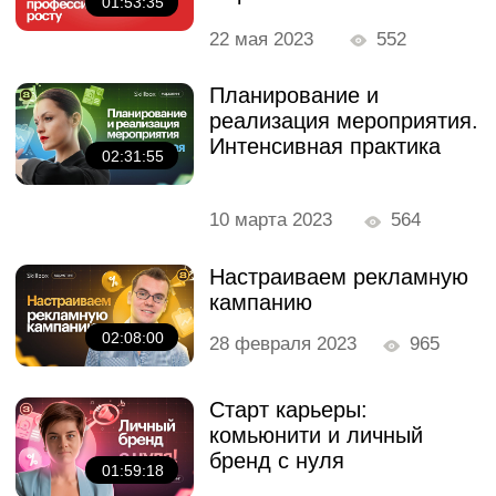
Всё это тут — подписывайся!
Если карточки без отзывов не вызывают
доверия, как же быть начинающему
продавцу без отзывов?
Бесплатные мини-курсы, гайды
Наталья Маслак
и скидки на обучение
с наставником! Всё это тут — подписывайся!
15:49
Какой примерно нужно стартовый бюджет,
чтобы выйти на Wb либо Ozon
Павел Савинов
15:45
Повторите пожалуйста сервисы для
проверки корректности текста
Александр Александр
15:30
Бесплатные мини-курсы, гайды и скидки
на обучение
с наставником! Всё это тут —
Будет ли данный вебинар в записи, чтобы
подписывайся!
посмотреть позже?
Общее образование