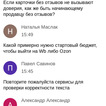
Финансы
Школа дронов
Кино и музыка
Программирование
Аналитика
Управление
Игры
Хобби и увлечения
Маркетплейсы
Психология
Другое
ООО «UBRAINS», ИНН 308432936
Республика Узбекистан, г. Ташкент,