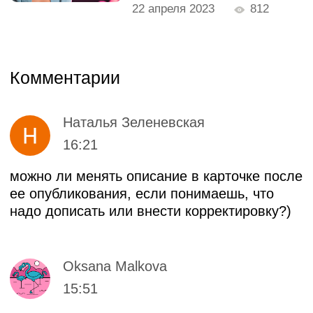
+998 78 333 01 43
Контактный центр
hello@skillbox.uz
Публичный договор
Политика обработки персональных
данных
Правила акции «Вернем деньги,
если не трудоустроишься»
Все направления
Дизайн
Маркетинг