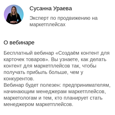
маркетологам и тем, кто планирует стать
менеджером маркетплейсов.
В эфире вы изучите:
виды контента на маркетплейсах;
технические требования к контенту на
Ozon и Wildberries;
способы создания уникального торгового
предложения;
работу с отзывами.
Рекомендованные
Карьера в SMM:
перспективы, зарплаты
и первый кейс
02:10:26
для портфолио
11 мая 2023
1067