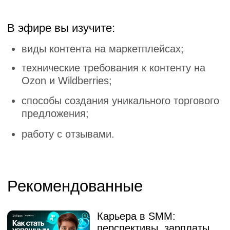
Чем занимается
менеджер маркетплейсов
02:03:09
11 мая 2023
1076
Как писать хорошо
03 мая 2023
860
01:51:21
Знакомимся с
профессиями в интернет-
маркетинге
01:53:35
22 мая 2023
552
Планирование и
реализация мероприятия.
Интенсивная практика
02:31:55
10 марта 2023
564
Настраиваем рекламную