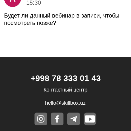
Мирзо-Улугбекский район, Проспект
Мустакиллик 65, 1 этаж
Регистрационный номер 982705
Бесплатные мини-курсы, гайды
и скидки на обучение с наставником! Всё
это тут — подписывайся!
Подписаться
Я даю согласие на
обработку
персональных данных.