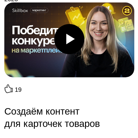
19
Создаём контент
для карточек товаров
Сусанна Ураева
Эксперт по продвижению на
маркетплейсах
О вебинаре
Бесплатный вебинар «Создаём контент для
карточек товаров». Вы узнаете, как делать
контент для маркетплейсов так, чтобы
получать прибыль больше, чем у
конкурентов.
Вебинар будет полезен: предпринимателям,
начинающим менеджерам маркетплейсов,