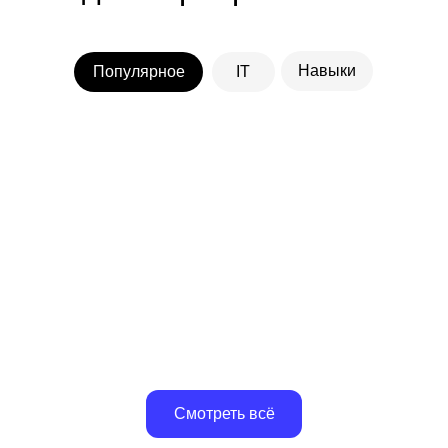
Навыки
Популярное
IT
Программирование
Дизайн
Графический
дизайнер
Python-разработчик
С нуля · Помощь с трудоустройством
С нуля · Помощь с трудоустройс
Смотреть всё