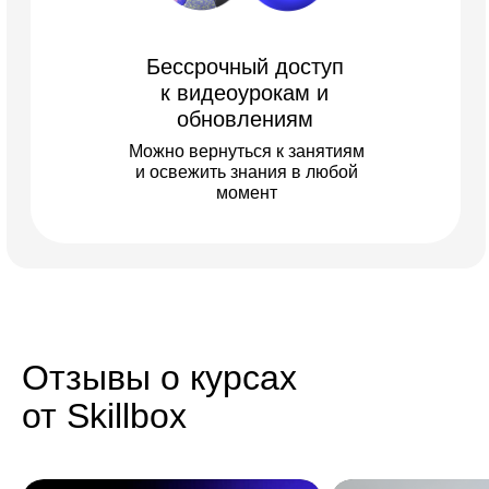
Бессрочный доступ
к видеоурокам и
обновлениям
Можно вернуться к занятиям
и освежить знания в любой
момент
Бесплатные мини-курсы, гайды и скидки на обучение
с наставником! Всё это тут —
подписывайся!
Бесплатные мини-курсы, гайды и скидки на
обучение с наставником!
Всё это тут — подписывайся!
Отзывы о курсах
Бесплатные мини-курсы, гайды
от Skillbox
и скидки на обучение
с наставником! Всё это тут — подписывайся!