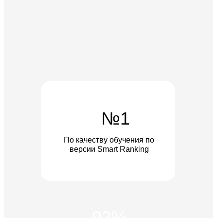
Управление
Игры
Хобби и увлечения
Маркетплейсы
Психология
Другое
№1
ООО «UBRAINS», ИНН 308432936
Республика Узбекистан, г. Ташкент,
По качеству обучения по
Мирзо-Улугбекский район, Проспект
версии Smart Ranking
Мустакиллик 65, 1 этаж
Регистрационный номер 982705
93%