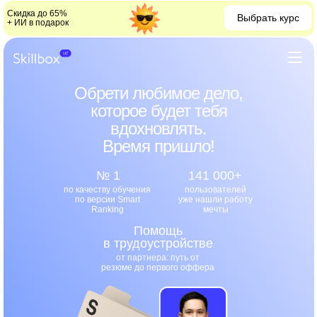
Скидка до 65%
Выбрать курс
+ ИИ в подарок
Обрети любимое дело,
которое будет тебя
вдохновлять.
Время пришло!
№ 1
141 000+
по качеству обучения
пользователей
по версии Smart
уже нашли работу
Ranking
мечты
Помощь
в трудоустройстве
от партнера: путь от
резюме до первого оффера